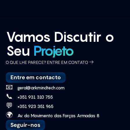
Vamos Discutir o
Seu
Projeto
O QUE LHE PARECE? ENTRE EM CONTATO
Entre em contacto
📧
geral@arkmindtech.com
📞
+351 931 310 755
💬
+351 923 351 965
🌍
Av. do Movimento das Forças Armadas 8
Seguir-nos